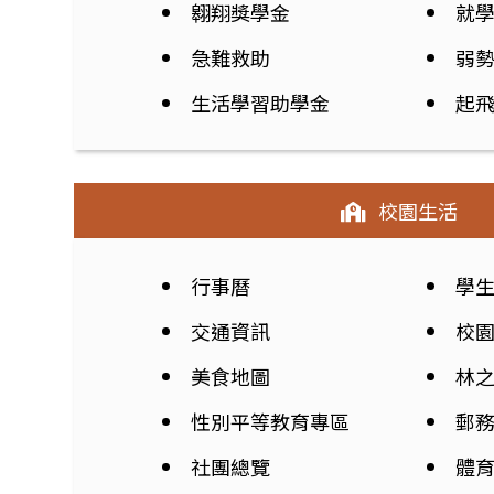
翱翔獎學金
就
急難救助
弱
生活學習助學金
起
校園生活
行事曆
學
交通資訊
校
美食地圖
林
性別平等教育專區
郵
社團總覽
體