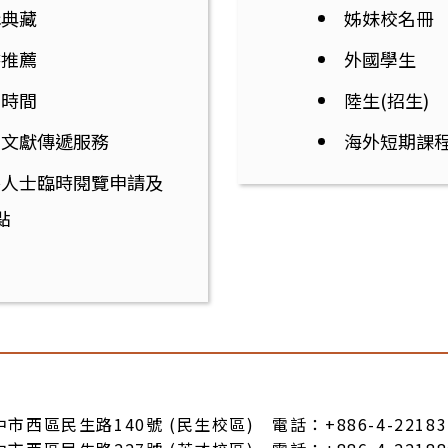
構典藏
姊妹校名冊
書推薦
外國學生
館時間
陸生(招生)
國文獻傳遞服務
海外短期課
外人士臨時閱覽申請及
點
臺中市西區民生路140號 (民生校區) 電話：+886-4-22183