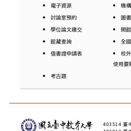
電子資源
機
討論室預約
圖
學位論文繳交
開
館藏查詢
全
借書證申請表
校
使用要
考古題
:::
403514 