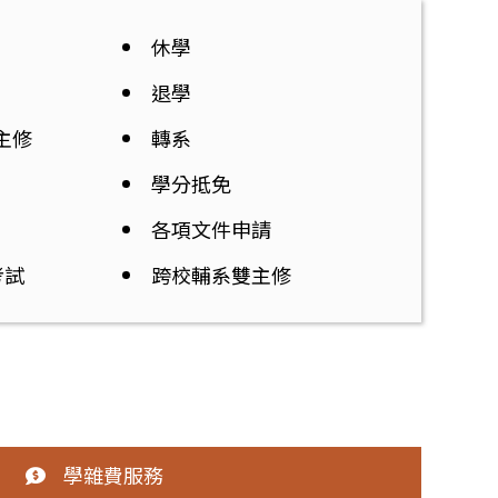
休學
退學
主修
轉系
學分抵免
各項文件申請
考試
跨校輔系雙主修
學雜費服務