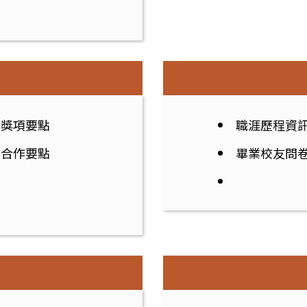
助獎項要點
職涯歷程資
學合作要點
畢業校友問