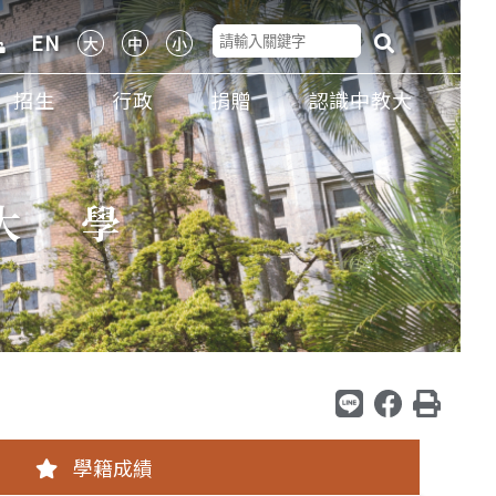
EN
招生
行政
捐贈
認識中教大
大學
學籍成績