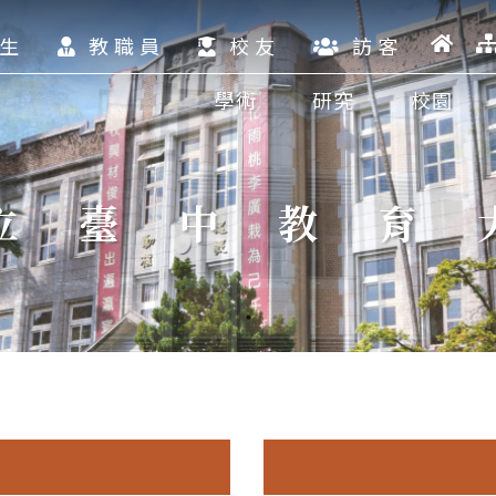
生
教職員
校友
訪客
學術
研究
校園
立臺中教育