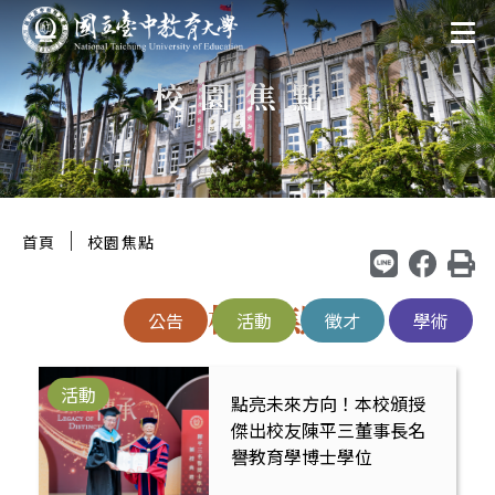
跳
:::
至
校園焦點
主
要
區
塊
:::
｜
首頁
校園焦點
校園焦點
公告
活動
徵才
學術
活動
點亮未來方向！本校頒授
傑出校友陳平三董事長名
譽教育學博士學位