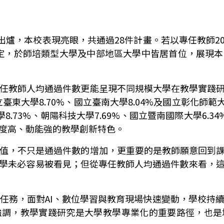
出爐，本校表現亮眼，共通過
28
件計畫。若以專任教師
2
定，於師培類型大學及中部地區大學中皆居首位，展現本
任教師人均通過件數更能呈現不同規模大學在教學實踐
立臺東大學
8.70%
、國立臺南大學
8.04%
及國立彰化師範
學
8.73%
、朝陽科技大學
7.69%
、國立暨南國際大學
6.34
度高、動能強的教學創新特色。
值，不只是通過件數的增加，更重要的是教師願意回到
學未必容易被看見；但從專任教師人均通過件數來看，
心任務，面對
AI
、數位學習與教育現場快速變動，學校持
強調，教學實踐研究是大學教學專業化的重要路徑，也是