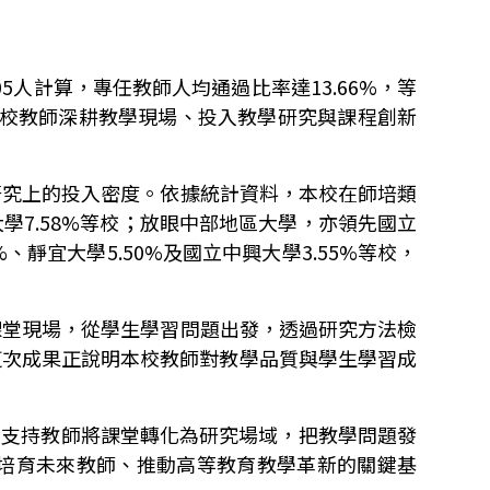
05
人計算，專任教師人均通過比率達
13.66%
，等
校教師深耕教學現場、投入教學研究與課程創新
研究上的投入密度。依據統計資料，本校在師培類
大學
7.58%
等校；放眼中部地區大學，亦領先國立
%
、靜宜大學
5.50%
及國立中興大學
3.55%
等校，
課堂現場，從學生學習問題出發，透過研究方法檢
這次成果正說明本校教師對教學品質與學生學習成
續支持教師將課堂轉化為研究場域，把教學問題發
培育未來教師、推動高等教育教學革新的關鍵基