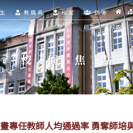
生
教職員
校友
訪客
學術
研究
校園
校園焦點
計畫專任教師人均通過率 勇奪師培