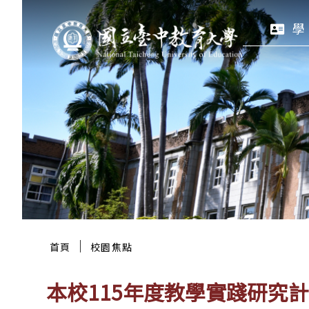
跳
:::
學
至
主
要
區
塊
:::
｜
首頁
校園焦點
本校115年度教學實踐研究