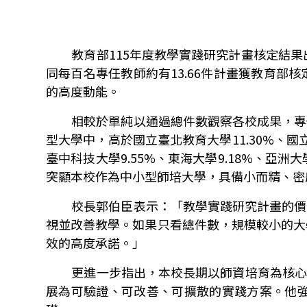
教育部
115
年度教學實踐研究計畫核定結果
同每百名專任教師約有
13.66
件計畫獲教育部核
的高度動能。
相較於單純以通過總件數觀察各校成果，專
型大學中，高於國立臺北教育大學
11.30%
、國
臺中科技大學
9.55%
、東海大學
9.18%
、亞洲大
突顯本校作為中小型師培大學，具備小而精、密
校長郭伯臣表示：「教學實踐研究計畫的價
視並改善教學。如果只看總件數，規模較小的大
效的高度承諾。」
更進一步指出，本校長期以師資培育為核
展為可驗證、可改善、可擴散的實踐方案。他