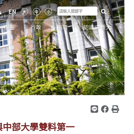
EN
招生
行政
捐贈
認識中教大
與中部大學雙料第一