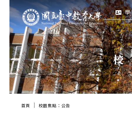
跳
:::
學
至
主
要
區
塊
:::
｜
首頁
校園焦點：公告