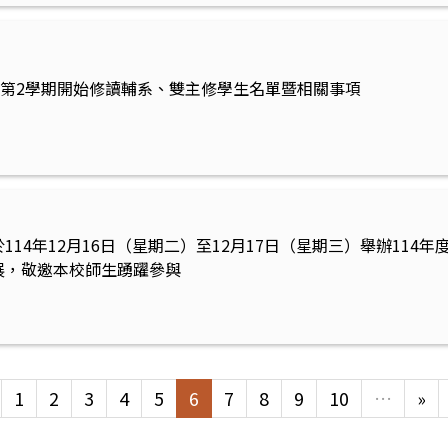
度第2學期開始修讀輔系、雙主修學生名單暨相關事項
114年12月16日（星期二）至12月17日（星期三）舉辦114
展，敬邀本校師生踴躍參與
1
2
3
4
5
6
7
8
9
10
…
»