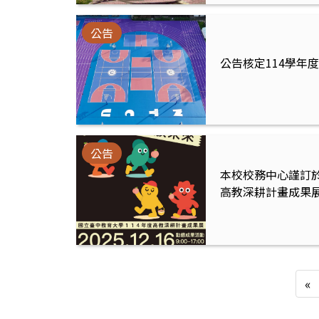
公告
公告核定114學年
公告
本校校務中心謹訂於
高教深耕計畫成果
«