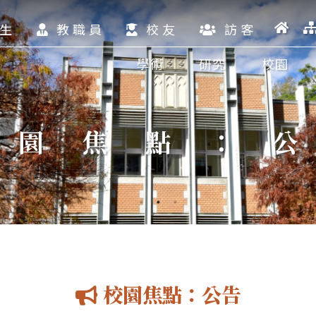
生
教職員
校友
訪客
學術
研究
校園
校園焦點：
校園焦點：公告