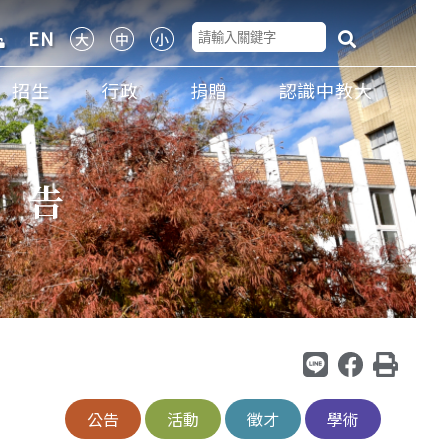
EN
招生
行政
捐贈
認識中教大
公告
公告
活動
徵才
學術