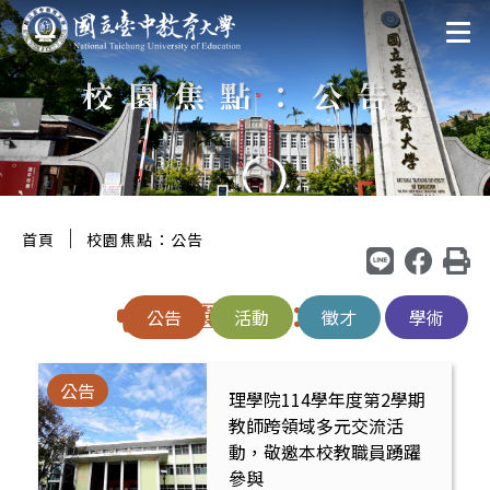
跳
:::
至
校園焦點：公告
主
要
區
塊
:::
｜
首頁
校園焦點：公告
校園焦點：公告
公告
活動
徵才
學術
公告
理學院114學年度第2學期
教師跨領域多元交流活
動，敬邀本校教職員踴躍
參與