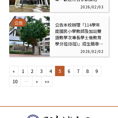
教保及托育服務人員踴躍
2026/02/03
參加
公告
公告本校辦理「114學年
度國民小學教師及加註雙
語教學次專長學士後教育
學分班(B班)」招生簡章，
歡迎符合報考資格者踴躍
2026/02/02
報名參加
«
1
2
3
4
5
6
7
8
9
10
…
»
»»
:::