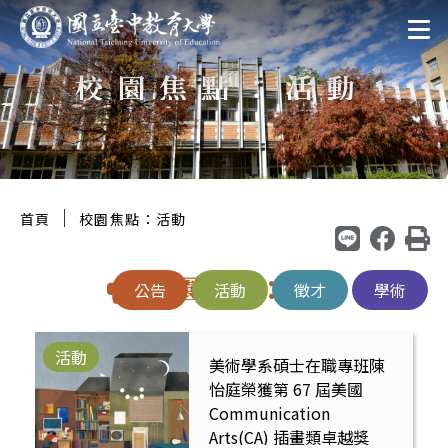
跳
:::
至
校園焦點：活動
主
要
區
塊
:::
｜
首頁
校園焦點：活動
校園焦點：活動
公告
活動
徵才
學術
活動
美術學系碩士在職專班陳
怡庭榮獲第 67 屆美國
Communication
Arts(CA) 插畫類卓越獎