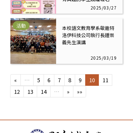
加
2025/03/27
活動
本校語文教育學系敬邀特
洛伊科技公司執行長鍾崇
義先生演講
2025/03/19
«
…
5
6
7
8
9
10
11
12
13
14
…
»
»»
:::