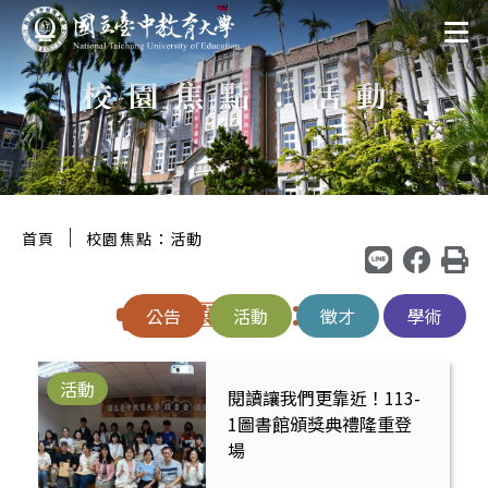
跳
:::
至
校園焦點：活動
主
要
區
塊
:::
｜
首頁
校園焦點：活動
校園焦點：活動
公告
活動
徵才
學術
活動
閱讀讓我們更靠近！113-
1圖書館頒獎典禮隆重登
場