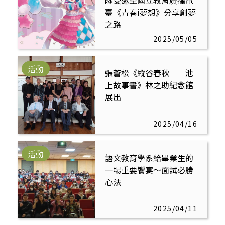
隊受邀至國立教育廣播電
臺《青春i夢想》分享創夢
之路
2025/05/05
活動
張蒼松《縱谷春秋──池
上故事書》林之助紀念館
展出
2025/04/16
活動
語文教育學系給畢業生的
一場重要饗宴～面試必勝
心法
2025/04/11