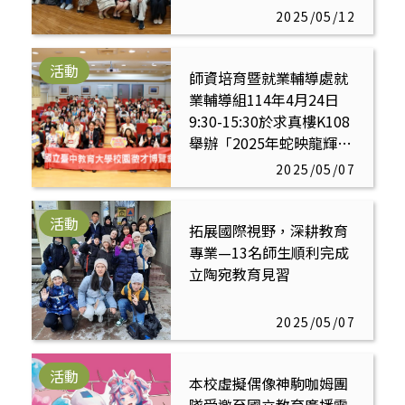
2025/05/12
活動
師資培育暨就業輔導處就
業輔導組114年4月24日
9:30-15:30於求真樓K108
舉辦「2025年蛇映龍輝展
鴻圖」校園徵才博覽會
2025/05/07
活動
拓展國際視野，深耕教育
專業—13名師生順利完成
立陶宛教育見習
2025/05/07
活動
本校虛擬偶像神駒咖姆團