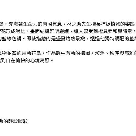
靜謐，充滿著生命力的南國氣息。林之助先生擅長捕捉植物的姿
荷花形成對比，畫面結構鮮明嚴謹，讓人感受到極具柔和與詩意
的藍綠色調。即使描繪的是盛夏灼熱景緻，透過他獨特調配的藍
萬物並蓄的靈動花鳥，作品靜中有動的構圖，潔淨、秩序與高雅
達到自在愉快的心境寫照。
之助的靜謐膠彩