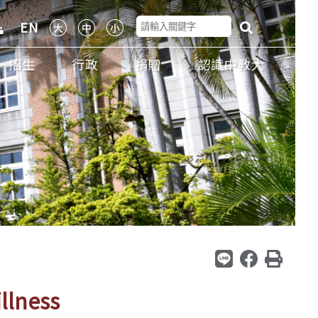
EN
招生
行政
捐贈
認識中教大
ness