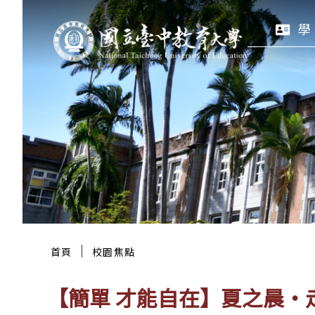
跳
:::
學
至
主
要
區
塊
:::
｜
首頁
校園焦點
【簡單 才能自在】夏之晨‧走進林