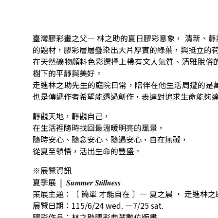
臺灣膠彩畫之父— 林之助的夏日膠彩意象， 清新、
的題材，膠彩層層疊染出大片厚實的綠葉，與挺立的
在天然礦物顏料色彩選擇上帶有文人氣質、清雅脫俗
樹下的平靜與美好。
走進林之助先生的庭院日常，陪伴在他生活周遭的是
也是傳遞作者希望能透過創作，表達對追求生命能夠
靜觀天地，靜觀自己，
在生活裡隨時找回最溫暖明亮的風景，
隨時安心、隨念安心、隨遇安心，自在無礙，
從夏至領悟，活出生命的豐盛。
※展覽資訊
夏季展 | 𝑺𝒖𝒎𝒎𝒆𝒓 𝑺𝒕𝒊𝒍𝒍𝒏𝒆𝒔𝒔
策展主題：〔 簡單 才能自在 〕— 夏之晨 ‧ 走進林
展覽日期：115/6/24 wed. —7/25 sat.
膠彩作品：林之助膠彩典藏數位版畫