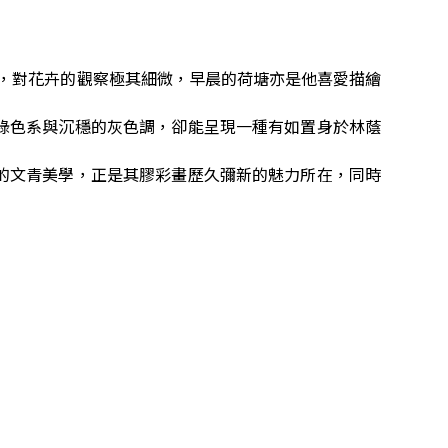
態，對花卉的觀察極其細微，早晨的荷塘亦是他喜愛描繪
。
綠色系與沉穩的灰色調，卻能呈現一種有如置身於林蔭
的文青美學，正是其膠彩畫歷久彌新的魅力所在，同時