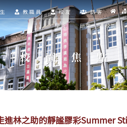
生
教職員
校友
訪客
學術
研究
校園
校園焦點
之助的靜謐膠彩Summer Still