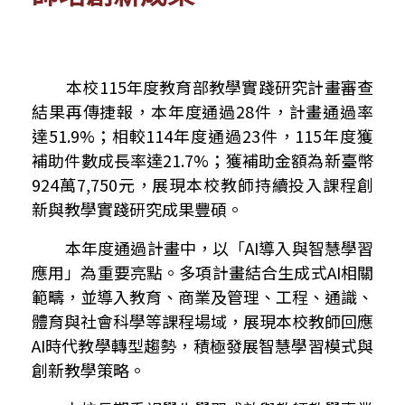
本校
115
年度教育部教學實踐研究計畫審查
結果再傳捷報，本年度通過
28
件，計畫通過率
達
51.9%
；相較
114
年度通過
23
件，
115
年度獲
補助件數成長率達
21.7%
；獲補助金額為新臺幣
924
萬
7,750
元，展現本校教師持續投入課程創
新與教學實踐研究成果豐碩。
本年度通過計畫中，以「
AI
導入與智慧學習
應用」為重要亮點。多項計畫結合生成式
AI
相關
範疇，並導入教育、商業及管理、工程、通識、
體育與社會科學等課程場域，展現本校教師回應
AI
時代教學轉型趨勢，積極發展智慧學習模式與
創新教學策略。