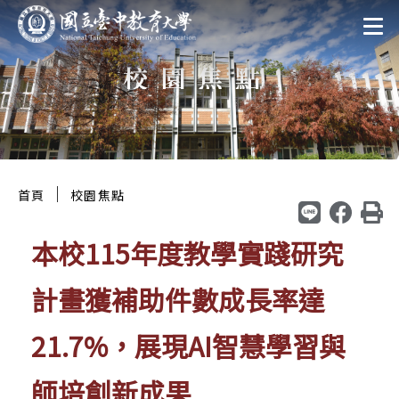
跳
:::
至
校園焦點
主
要
區
塊
:::
｜
首頁
校園焦點
本校115年度教學實踐研究
計畫獲補助件數成長率達
21.7%，展現AI智慧學習與
師培創新成果