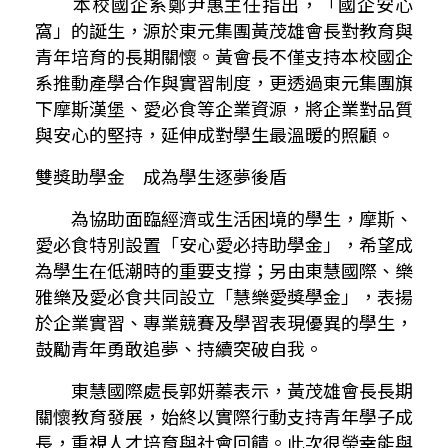
本校國企系鄭尹惠主任指出，「國企安心
窩」的誕生，源於東元集團黃茂雄會長對教育與
青年培育的長期關懷。黃會長不僅支持本校國企
系推動產學合作與實習制度，更透過東元集團旗
下摩斯漢堡、愛必食等企業資源，將企業對品質
與安心的堅持，延伸成對學生最溫暖的照顧。
雙獎助學金 成為學生逐夢後盾
為協助面臨經濟或生活困境的學生，摩斯、
愛必食特別設置「安心愛必持助學金」，希望成
為學生在低潮時的重要支撐；另由東慧國際、樂
雅樂及愛必食共同設立「慧樂愛獎學金」，表揚
於企業實習、專業競賽及學習表現優異的學生，
鼓勵青年勇敢追夢、持續突破自我。
東慧國際處長郭妍蓁表示，黃茂雄會長長期
關懷教育發展，始終以實際行動支持青年學子成
長，重視人才培育與社會回饋。此次很榮幸能與