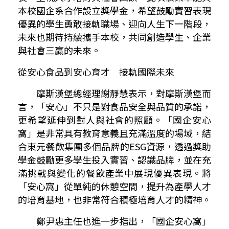
本校國企系合作設立獎學金，希望鼓勵實習表現
優異的學生勇敢接軌職場、迎向人生下一階段，
未來也期待持續攜手本校，共同創造學生、企業
與社會三贏的未來。
從安心食品到安心育才 接軌國際未來
摩斯漢堡總經理謝靜慧表示，對摩斯漢堡而
言，「安心」不只是對食品安全與品質的承諾，
更希望延伸到對人與社會的照顧。「國企安心
窩」是非常具有教育意義且充滿溫度的場域，結
合東元餐飲集團多個品牌的
ESG
資源，透過獎助
學金鼓勵更多學生投入實習、認識品牌，並在充
滿挑戰與變化的餐飲產業中展現優異表現。將
「安心窩」從單純的休憩空間，提升為產學人才
的培育基地，也非常符合積極培育人才的精神。
鄭尹惠主任也進一步指出，「國企安心窩」