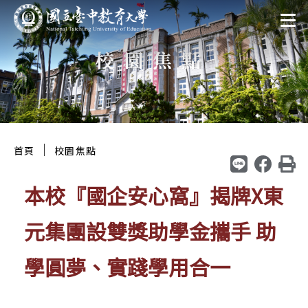
跳
:::
至
校園焦點
主
要
區
塊
:::
｜
首頁
校園焦點
本校『國企安心窩』揭牌X東
元集團設雙獎助學金攜手 助
學圓夢、實踐學用合一