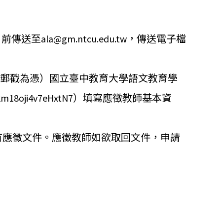
日前傳送至
，
傳送電子檔
ala@gm.ntcu.edu.tw
郵戳為憑）國立臺中教育大學語文教育學
）
填寫應徵教師基本資
ykm18oji4v7eHxtN7
有應徵文件。應徵教師如欲取回文件，
申請