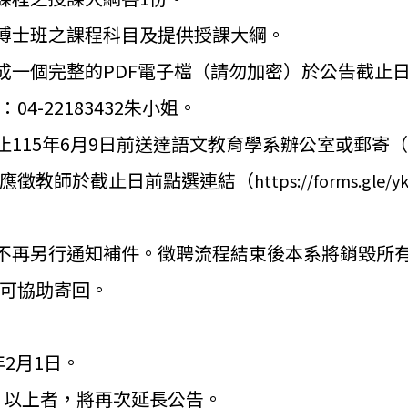
博士班之課程科目及提供授課大綱。
成一個完整的PDF電子檔（請勿加密）
於公告截止
04-
22183432朱小姐。
止115年6月9日前送達語文教育學系辦公室或郵寄（
應徵教師於截止日前點選連結（
https:
//forms.gle/
不再另行通知補件。
徵聘流程結束後本系將銷毀所
可協助寄回。
2月1日。
）以上者，
將再次延長公告。