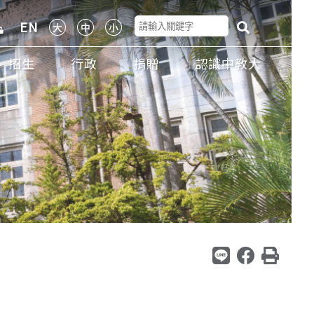
EN
招生
行政
捐贈
認識中教大