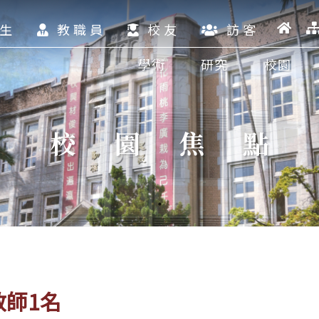
生
教職員
校友
訪客
學術
研究
校園
校園焦點
師1名