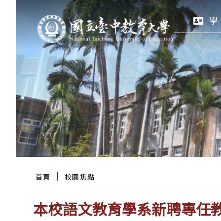
跳
:::
學
至
主
要
區
塊
:::
｜
首頁
校園焦點
本校語文教育學系新聘專任教