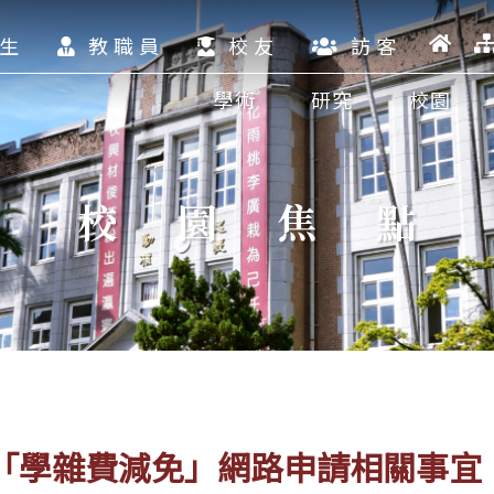
生
教職員
校友
訪客
學術
研究
校園
校園焦點
期「學雜費減免」網路申請相關事