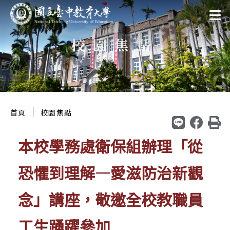
跳
:::
至
校園焦點
主
要
區
塊
:::
｜
首頁
校園焦點
本校學務處衛保組辦理「從
恐懼到理解—愛滋防治新觀
念」講座，敬邀全校教職員
工生踴躍參加