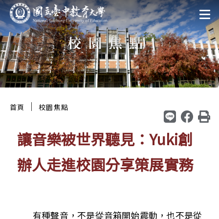
跳
:::
至
校園焦點
主
要
區
塊
:::
｜
首頁
校園焦點
讓音樂被世界聽見：Yuki創
辦人走進校園分享策展實務
有種聲音，不是從音箱開始震動，也不是從