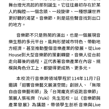
舞台燈光亮起的那刻誕生。它往往最初存在於某
人的胸腔
—
一個念頭、一段旋律、一種想讓世界
更好聽的渴望。音樂節，則是這些聲音找到出口
的地方。
音樂節不只是熱鬧的演出，也是一個展現音
樂生態的多元平台，能夠形塑城市特色、帶動地
方經濟，甚至推動整個音樂產業的發展。從
Live
House
到大型音樂節的策劃轉變，音樂人從台前
走向幕後的過程，正代表著音樂產業在內容、規
模與角色分工上，都變得更成熟、更多元。
本校流行音樂跨領域學程於
114
年
11
月
7
日
邀請「迴響音樂藝文展演空間」創辦人、「無限
自由音樂藝術節」及「台灣龐克折返跑音樂節」
策展人張祐齊（
Yuki
）先生蒞校，以《音樂節與
產業發展》為講題，帶領學生剖析音樂與
Live