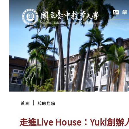
跳
:::
學
至
主
要
區
塊
:::
｜
首頁
校園焦點
走進Live House：Yuk