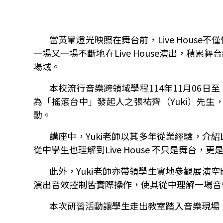
當黃暈燈光映照在舞台前，
Live House
不僅
一場又一場不斷地在
Live House
演出，積累舞台
場域。
本校流行音樂跨領域學程
114
年
11
月
06
日至
為「搖滾台中」發起人之張祐齊（
Yuki
）先生
動。
講座中，
Yuki
老師以其多年從業經驗，介紹
從中學生也理解到
Live House
不只是舞台，更
此外，
Yuki
老師亦帶領學生實地參觀展演空
演出音效控制皆實際操作，使其從中理解一場音
本次研習活動讓學生走出教室踏入音樂現場