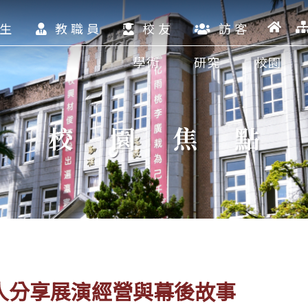
生
教職員
校友
訪客
學術
研究
校園
校園焦點
i創辦人分享展演經營與幕後故事