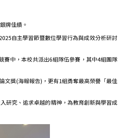
國銀牌佳績。
2025
自主學習節暨數位學習行為與成效分析研討
競賽中，本校共派出
6
組隊伍參賽，其中
4
組團隊
論文獎
(
海報報告
)
，更有
1
組勇奪最高榮譽「最佳
投入研究、追求卓越的精神，為教育創新與學習成