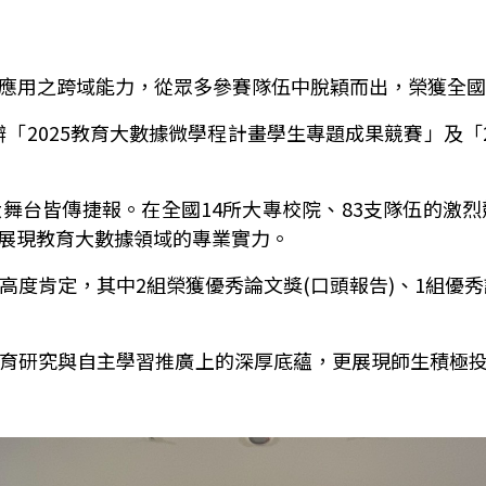
應用之跨域能力，從眾多參賽隊伍中脫穎而出，榮獲全
辦「
2025
教育大數據微學程計畫學生專題成果競賽」及「
大舞台皆傳捷報。
在全國
14
所大專校院、
83
支隊伍的激烈
展現教育大數據領域的專業實力。
高度肯定，其中
2
組榮獲優秀論文獎
(
口頭報告
)
、
1
組優秀
育研究與自主學習推廣上的深厚底蘊，更展現師生積極