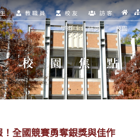
生
教職員
校友
訪客
學術
研究
校園
校園焦點
報！全國競賽勇奪銀獎與佳作