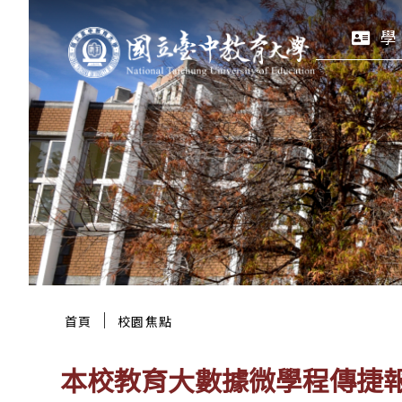
跳
:::
學
至
主
要
區
塊
:::
｜
首頁
校園焦點
本校教育大數據微學程傳捷