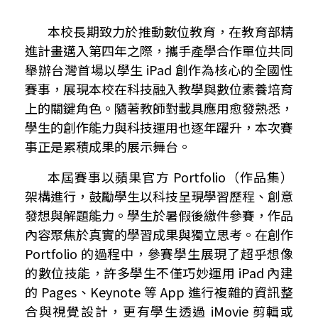
本校長期致力於推動數位教育，在教育部精
進計畫邁入第四年之際，攜手產學合作單位共同
舉辦台灣首場以學生
iPad
創作為核心的全國性
賽事，展現本校在科技融入教學與數位素養培育
上的關鍵角色。隨著教師對載具應用愈發熟悉，
學生的創作能力與科技運用也逐年躍升，本次賽
事正是累積成果的展示舞台。
本屆賽事以蘋果官方
Portfolio
（作品集）
架構進行，鼓勵學生以科技呈現學習歷程、創意
發想與解題能力。學生於暑假後繳件參賽，作品
內容聚焦於真實的學習成果與獨立思考。在創作
Portfolio
的過程中，參賽學生展現了超乎想像
的數位技能，許多學生不僅巧妙運用
iPad
內建
的
Pages
、
Keynote
等
App
進行複雜的資訊整
合與視覺設計，更有學生透過
iMovie
剪輯或