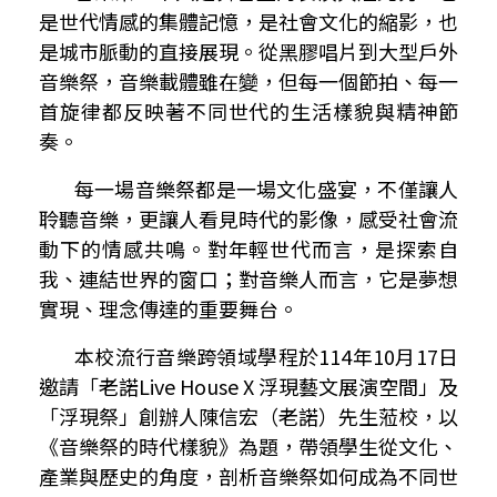
是世代情感的集體記憶，是社會文化的縮影，也
是城市脈動的直接展現。從黑膠唱片到大型戶外
音樂祭，音樂載體雖在變，但每一個節拍、每一
首旋律都反映著不同世代的生活樣貌與精神節
奏。
每一場音樂祭都是一場文化盛宴，不僅讓人
聆聽音樂，更讓人看見時代的影像，感受社會流
動下的情感共鳴。對年輕世代而言，是探索自
我、連結世界的窗口；對音樂人而言，它是夢想
實現、理念傳達的重要舞台。
本校流行音樂跨領域學程於
114
年
10
月
17
日
邀請「老諾
Live House X
浮現藝文展演空間」及
「浮現祭」創辦人陳信宏（老諾）先生蒞校，以
《音樂祭的時代樣貌》為題，帶領學生從文化、
產業與歷史的角度，剖析音樂祭如何成為不同世