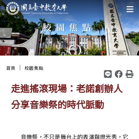
跳
:::
至
校園焦點
主
要
區
塊
:::
｜
首頁
校園焦點
走進搖滾現場：老諾創辦人
分享音樂祭的時代脈動
音樂祭，不只是舞台上的表演與燈光秀，它