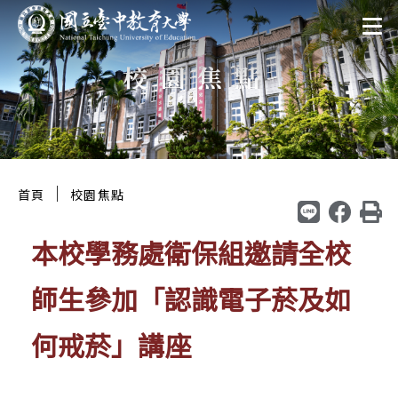
跳
:::
至
校園焦點
主
要
區
塊
:::
｜
首頁
校園焦點
本校學務處衛保組邀請全校
師生參加「認識電子菸及如
何戒菸」講座