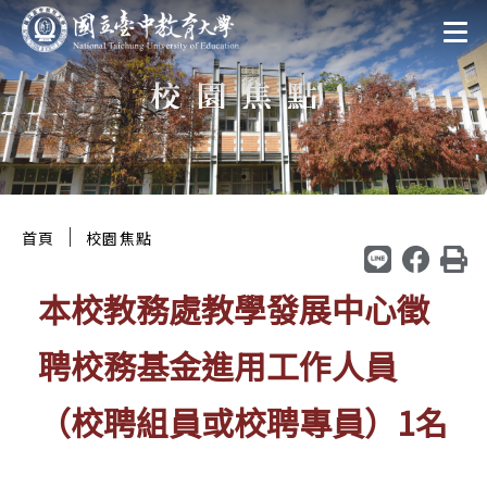
跳
:::
至
校園焦點
主
要
區
塊
:::
｜
首頁
校園焦點
本校教務處教學發展中心徵
聘校務基金進用工作人員
（校聘組員或校聘專員）1名