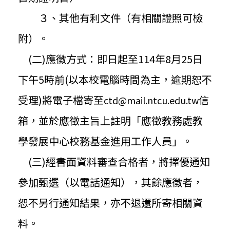
３、其他有利文件（有相關證照可檢
附）。
(二)應徵方式：即日起至114年8月25日
下午5時前(
以本校電腦時間為主，逾期恕不
受理)將電子檔寄至
信
ctd@
mail.ntcu.edu.tw
箱，並於應徵主旨上註明「
應徵教務處教
學發展中心校務基金進用工作人員」。
(三)經書面資料審查合格者，將擇優通知
參加甄選（以電話通知）
，其餘應徵者，
恕不另行通知結果，亦不退還所寄相關資
料。