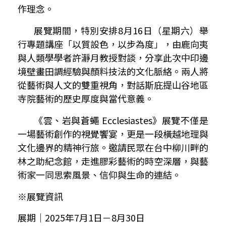
作理念。
展覽期間，特別安排
8
月
16
日（星期六）舉
行專題講座「以質設色，以步為度」，由鹿向夷
與人類學學者許瀞月教授對談，分享此次中印邊
境壁畫田調經驗與顏料技法的文化脈絡。兩人將
從藝術與人文的雙重視角，對話斯庇提山谷地區
寺院藝術的歷史厚度與當代意義。
《雲、岩與蒼蠅
Ecclesiastes
》展覽不僅是
一場藝術創作的視覺饗宴，更是一段橫越地理與
文化邊界的精神行旅。邀請民眾在台中柳川畔的
林之助紀念館，走進膠彩藝術的時空深層，與藝
術家一同思索風景、信仰與生命的連結。
※展覽資訊
展期｜
2025
年
7
月
1
日－
8
月
30
日