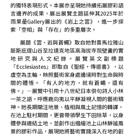
的獨特表現形式。本展亦呈現她持續拓展膠彩語
言邊界的成果，展出展覽主題延伸其
2025
年於
雨果曐
Gallery
展出的《岩上之雲》，進一步探
索「空相」與「存在」的多重層次。
展題《雲、岩與蒼蠅》取自她對喜馬拉雅山
脈斯庇提山谷至拉達克地區高海拔寺院壁畫的實
地研究與人文紀錄。展覽英文副標題
「
Ecclesiastes
」即取自《聖經‧傳道書》，以
虛空為主軸，映照藝術家身處邊境時對生命與時
間的體悟。「有人的地方，就有蒼蠅，還有
佛。」—展覽中引用十八世紀日本俳句詩人小林
一茶之語，呼應鹿向夷以平靜凝視人間的藝術精
神。她長期關注地景、植相與風土記憶的轉譯，
在池上駐村期間，更曾帶領學生下田除草，以身
體參與連結土地，並創作出描繪池上山林靜謐風
景的膠彩作品，展現她將藝術實踐深入在地的創