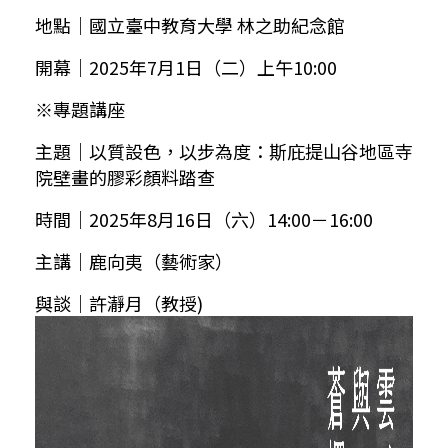
地點｜國立臺中教育大學 林之助紀念館
開幕｜
2025
年
7
月
1
日（二）上午
10:00
※專題講座
主題｜以質設色，以步為度：斯庇提山谷地區寺
院壁畫的膠彩顏料踏查
時間｜
2025
年
8
月
16
日（六）
14:00
－
16:00
主講｜鹿向夷（藝術家）
與談｜許瀞月（教授)