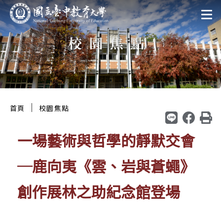
跳
:::
至
校園焦點
主
要
區
塊
:::
｜
首頁
校園焦點
一場藝術與哲學的靜默交會
─鹿向夷《雲、岩與蒼蠅》
創作展林之助紀念館登場