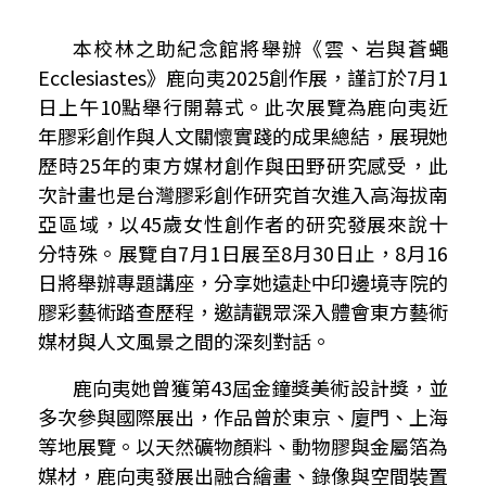
本校林之助紀念館將舉辦《雲、岩與蒼蠅
Ecclesiastes
》鹿向夷
2025
創作展，謹訂於
7
月
1
日上午
10
點舉行開幕式。此次展覽為鹿向夷近
年膠彩創作與人文關懷實踐的成果總結，展現她
歷時
25
年的東方媒材創作與田野研究感受，此
次計畫也是台灣膠彩創作研究首次進入高海拔南
亞區域，以
45
歲女性創作者的研究發展來說十
分特殊。展覽自
7
月
1
日展至
8
月
30
日止，
8
月
16
日將舉辦專題講座，分享她遠赴中印邊境寺院的
膠彩藝術踏查歷程，邀請觀眾深入體會東方藝術
媒材與人文風景之間的深刻對話。
鹿向夷她曾獲第
43
屆金鐘獎美術設計獎，並
多次參與國際展出，作品曾於東京、廈門、上海
等地展覽。以天然礦物顏料、動物膠與金屬箔為
媒材，鹿向夷發展出融合繪畫、錄像與空間裝置