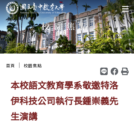
跳
:::
至
校園焦點
主
要
區
塊
:::
｜
首頁
校園焦點
本校語文教育學系敬邀特洛
伊科技公司執行長鍾崇義先
生演講