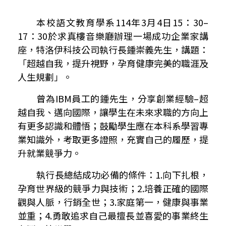
本校語文教育學系
114
年
3
月
4
日
15
：
30
–
17
：
30
於求真樓音樂廳辦理一場成功企業家講
座，特洛伊科技公司執行長鍾崇義先生，講題：
「超越自我，提升視野，孕育健康完美的職涯及
人生規劃」。
曾為
IBM
員工的鍾先生，分享創業經驗–超
越自我、邁向國際，讓學生在未來求職的方向上
有更多認識和體悟；鼓勵學生應在本科系學習專
業知識外，考取更多證照，充實自己的履歷，提
升就業競爭力。
執行長總結成功必備的條件：
1.
向下扎根，
孕育世界級的競爭力與技術；
2.
培養正確的國際
觀與人脈，行銷全世；
3.
家庭第一，健康與事業
並重；
4.
勇敢追求自己最擅長並喜愛的事業終生