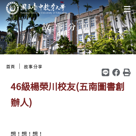
跳
:::
至
故事分享
主
要
區
塊
:::
｜
首頁
故事分享
46級楊榮川校友(五南圖書創
辦人)
想！想！想！