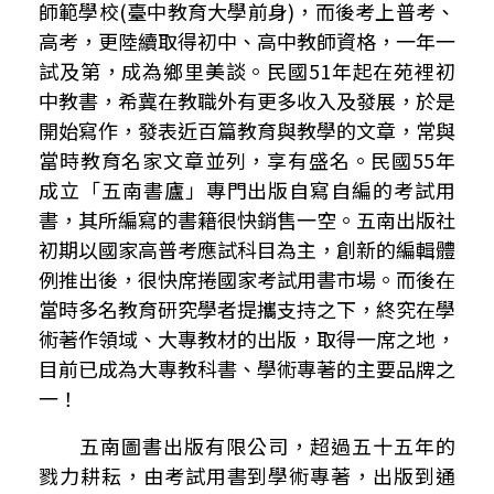
師範學校
(
臺中教育大學前身
)
，而後考上普考、
高考，更陸續取得初中、高中教師資格，一年一
試及第，成為鄉里美談。民國
51
年起在苑裡初
中教書，
希冀在教職外有更多收入及發展，於是
開始寫作，發表近百篇教育與教學的文章，常與
當時教育名家文章並列，享有盛名。
民國
55
年
成立「五南書廬」專門出版自寫自編的考試用
書，其所編寫的書籍很快銷售一空。五南出版社
初期以國家高普考應試科目為主，
創新的編輯體
例推出後，很快席捲國家考試用書市場。而後
在
當時多名教育研究學者提攜支持之下，終究在學
術著作領域、大專教材的出版，取得一席之地，
目前已成為大專教科書、學術專著的主要品牌之
一！
五南圖書出版有限公司，超過五十五年的
戮力耕耘，由考試用書到學術專著，出版到通