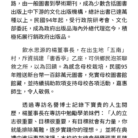
路，由一般圖書到學術期刊，成為少數含括圖書
出版上中下游的文化出版機構，總計出書已達萬
種以上。民國
94
年起，受行政院研考會、文化
部委託，成為政府出版品海內外總代理迄今，積
極拓展行銷政府出版品。
飲水思源的楊董事長，在出生地「五南」
村，斥資捐建「書香亭」乙座，可供鄉民泡茶聊
敘之所，以為回饋
。
為感念母校栽培，民國
95
年贈送新台幣一百餘萬元圖書，充實母校圖書館
館藏，並持續捐助款項支持母校各項活動，嘉惠
師生，令人敬佩。
透過專訪名譽博士記錄下寶貴的人生閱
歷，楊董事長在專訪中勉勵學弟妹們
：「人的立
志很重要、目標很重要，有目標就會有力量，你
就能排除萬難，逐步實踐你的理想。」
並將在典
禮中進行專題演講
；
本校校友總會榮譽理事長陳